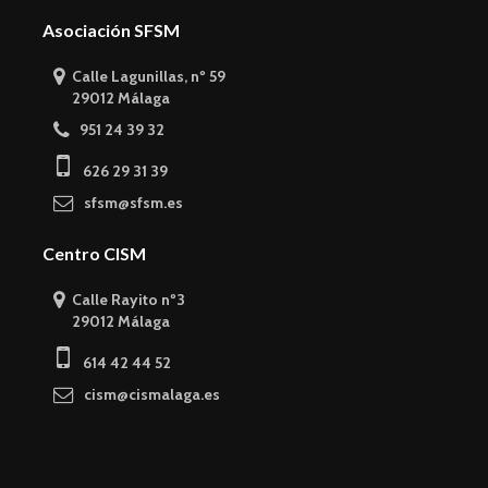
Asociación SFSM
Calle Lagunillas, nº 59
29012 Málaga
951 24 39 32
626 29 31 39
sfsm@sfsm.es
Centro CISM
Calle Rayito nº3
29012 Málaga
614 42 44 52
cism@cismalaga.es