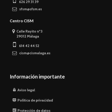
626 29 31 39
sfsm@sfsm.es
Centro CISM
Calle Rayito nº3
29012 Málaga
614 42 44 52
cism@cismalaga.es
Información importante
Aviso legal
Política de privacidad
Protección de datos