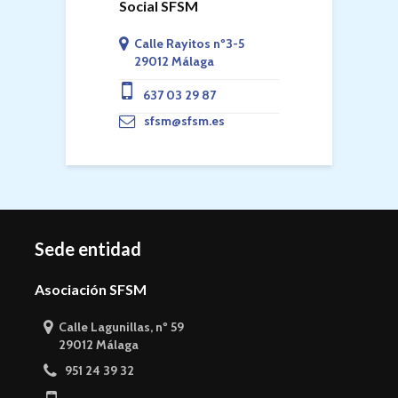
Social SFSM
Calle Rayitos nº3-5
29012 Málaga
637 03 29 87
sfsm@sfsm.es
Sede entidad
Asociación SFSM
Calle Lagunillas, nº 59
29012 Málaga
951 24 39 32