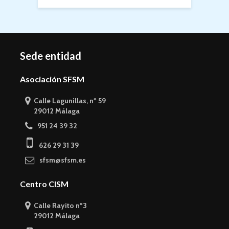
Sede entidad
Asociación SFSM
Calle Lagunillas, nº 59
29012 Málaga
951 24 39 32
626 29 31 39
sfsm@sfsm.es
Centro CISM
Calle Rayito nº3
29012 Málaga