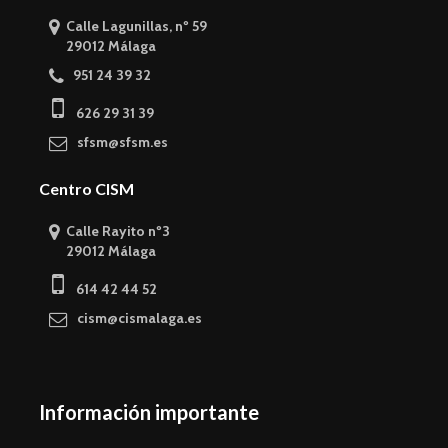
Calle Lagunillas, nº 59
29012 Málaga
951 24 39 32
626 29 31 39
sfsm@sfsm.es
Centro CISM
Calle Rayito nº3
29012 Málaga
614 42 44 52
cism@cismalaga.es
Información importante