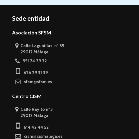
Sede entidad
Asociación SFSM
Calle Lagunillas, nº 59
29012 Málaga
951 24 39 32
626 29 31 39
sfsm@sfsm.es
Centro CISM
Calle Rayito nº3
29012 Málaga
614 42 44 52
cism@cismalaga.es