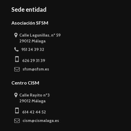
Sede entidad
Asociación SFSM
Calle Lagunillas, nº 59
29012 Málaga
951 24 39 32
626 29 31 39
sfsm@sfsm.es
Centro CISM
Calle Rayito nº3
29012 Málaga
614 42 44 52
cism@cismalaga.es