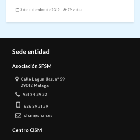
3 de diciembre de 2019
79 vistas
Sede entidad
Asociación SFSM
Calle Lagunillas, nº 59
29012 Málaga
951 24 39 32
626 29 31 39
sfsm@sfsm.es
Centro CISM