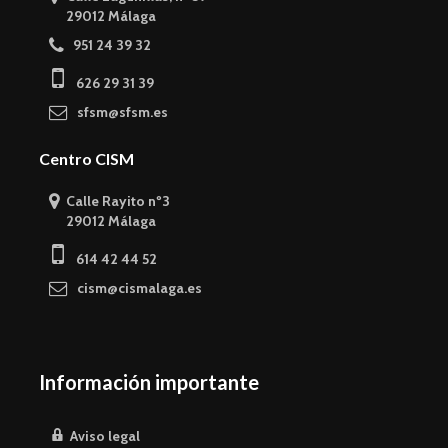
29012 Málaga
951 24 39 32
626 29 31 39
sfsm@sfsm.es
Centro CISM
Calle Rayito nº3
29012 Málaga
614 42 44 52
cism@cismalaga.es
Información importante
Aviso legal