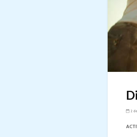
Di
2 d
ACT