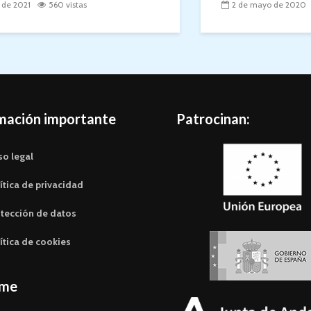
l de 2021
560 vistas
2 de mayo de 2020
mación importante
Patrocinan:
so legal
ítica de privacidad
tección de datos
ítica de cookies
eme