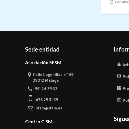
4 de abri
Sede entidad
Infor
Asociación SFSM
Avi
Calle Lagunillas, nº 59
Pol
29012 Málaga
Pro
951 24 39 32
626 29 31 39
Pol
sfsm@sfsm.es
Sígu
Centro CISM