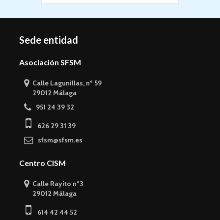
Sede entidad
Asociación SFSM
Calle Lagunillas, nº 59
29012 Málaga
951 24 39 32
626 29 31 39
sfsm@sfsm.es
Centro CISM
Calle Rayito nº3
29012 Málaga
614 42 44 52