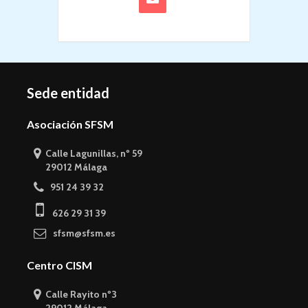
Sede entidad
Asociación SFSM
Calle Lagunillas, nº 59
29012 Málaga
951 24 39 32
626 29 31 39
sfsm@sfsm.es
Centro CISM
Calle Rayito nº3
29012 Málaga