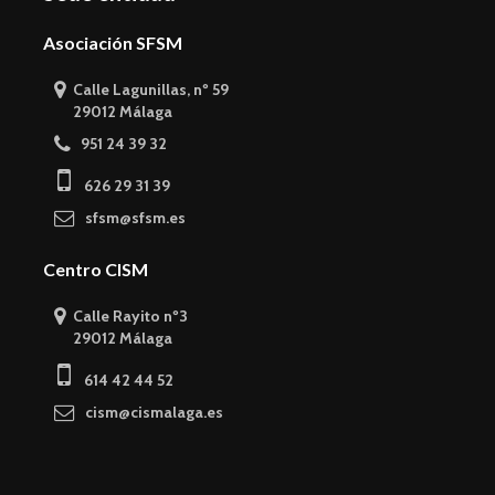
Asociación SFSM
Calle Lagunillas, nº 59
29012 Málaga
951 24 39 32
626 29 31 39
sfsm@sfsm.es
Centro CISM
Calle Rayito nº3
29012 Málaga
614 42 44 52
cism@cismalaga.es