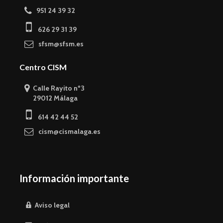
951 24 39 32
626 29 31 39
sfsm@sfsm.es
Centro CISM
Calle Rayito nº3
29012 Málaga
614 42 44 52
cism@cismalaga.es
Información importante
Aviso legal