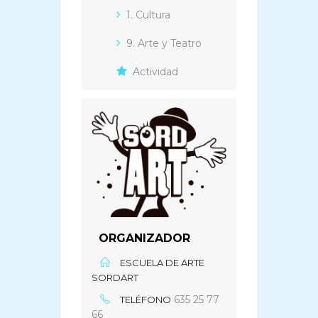
1. Cultura
9. Arte y Teatro
Actividad
ORGANIZADOR
ESCUELA DE ARTE
SORDART
635 25 77
TELÉFONO
66