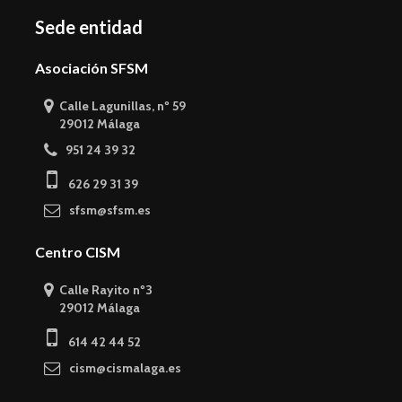
Sede entidad
Asociación SFSM
Calle Lagunillas, nº 59
29012 Málaga
951 24 39 32
626 29 31 39
sfsm@sfsm.es
Centro CISM
Calle Rayito nº3
29012 Málaga
614 42 44 52
cism@cismalaga.es