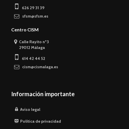
626 29 31 39
sfsm@sfsm.es
Centro CISM
Calle Rayito nº3
29012 Málaga
614 42 44 52
cism@cismalaga.es
Información importante
Aviso legal
Política de privacidad