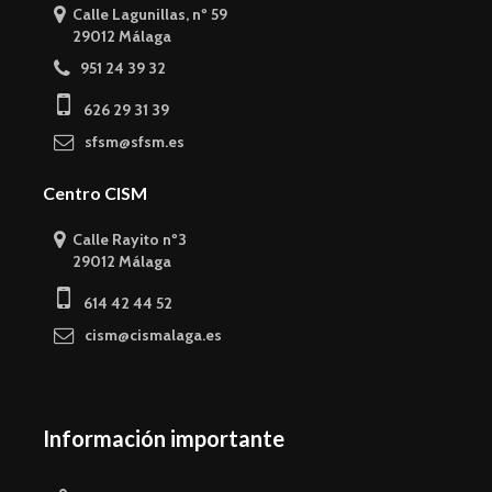
Calle Lagunillas, nº 59
29012 Málaga
951 24 39 32
626 29 31 39
sfsm@sfsm.es
Centro CISM
Calle Rayito nº3
29012 Málaga
614 42 44 52
cism@cismalaga.es
Información importante