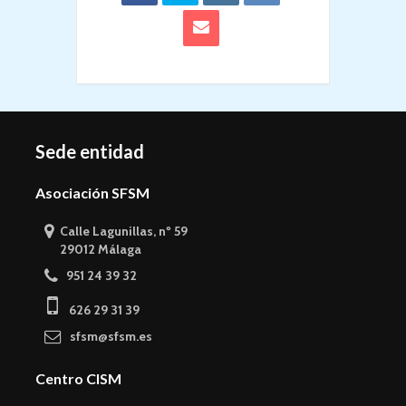
Sede entidad
Asociación SFSM
Calle Lagunillas, nº 59
29012 Málaga
951 24 39 32
626 29 31 39
sfsm@sfsm.es
Centro CISM