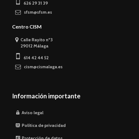
626 29 31 39
sfsm@sfsm.es
Centro CISM
Calle Rayito nº3
29012 Málaga
614 42 44 52
cism@cismalaga.es
Información importante
Aviso legal
Política de privacidad
Protección de datos