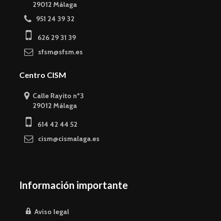
29012 Málaga
951 24 39 32
626 29 31 39
sfsm@sfsm.es
Centro CISM
Calle Rayito nº3
29012 Málaga
614 42 44 52
cism@cismalaga.es
Información importante
Aviso legal