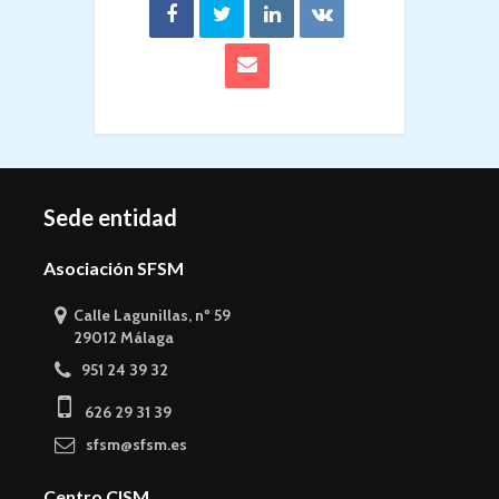
Sede entidad
Asociación SFSM
Calle Lagunillas, nº 59
29012 Málaga
951 24 39 32
626 29 31 39
sfsm@sfsm.es
Centro CISM