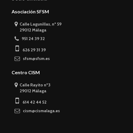
Asociación SFSM
Calle Lagunillas, nº 59
29012 Málaga
951 24 39 32
626 29 31 39
sfsm@sfsm.es
Centro CISM
Calle Rayito nº3
29012 Málaga
614 42 44 52
cism@cismalaga.es