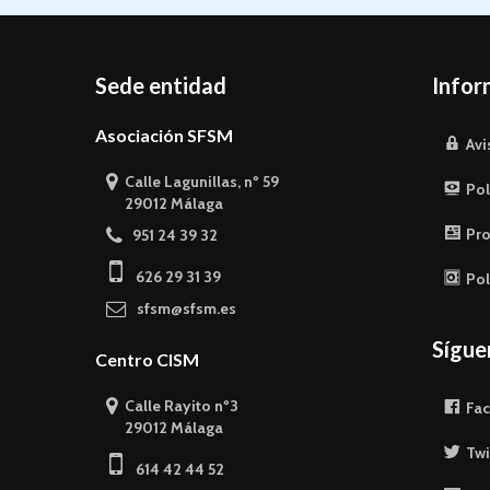
Sede entidad
Infor
Asociación SFSM
Avi
Calle Lagunillas, nº 59
Pol
29012 Málaga
Pro
951 24 39 32
626 29 31 39
Pol
sfsm@sfsm.es
Sígu
Centro CISM
Calle Rayito nº3
Fa
29012 Málaga
Twi
614 42 44 52