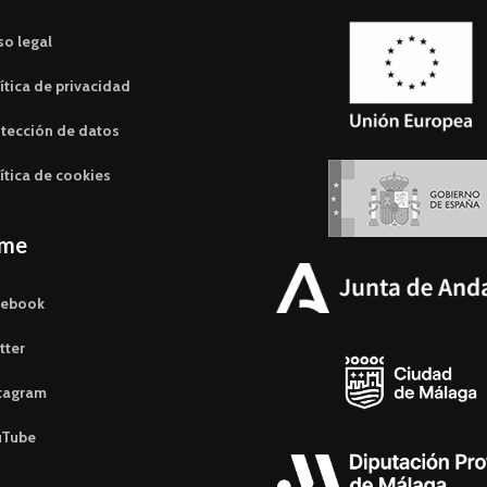
so legal
ítica de privacidad
tección de datos
ítica de cookies
eme
cebook
tter
tagram
uTube