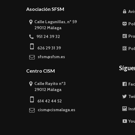
Asociación SFSM
Avi
Calle Lagunillas, nº 59
Pol
29012 Málaga
Pro
951 24 39 32
626 29 31 39
Pol
sfsm@sfsm.es
Sígu
Centro CISM
Calle Rayito nº3
Fa
29012 Málaga
Twi
614 42 44 52
Ins
cism@cismalaga.es
Yo