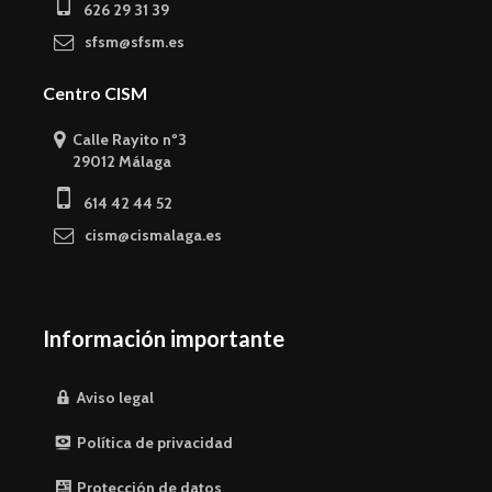
626 29 31 39
sfsm@sfsm.es
Centro CISM
Calle Rayito nº3
29012 Málaga
614 42 44 52
cism@cismalaga.es
Información importante
Aviso legal
Política de privacidad
Protección de datos