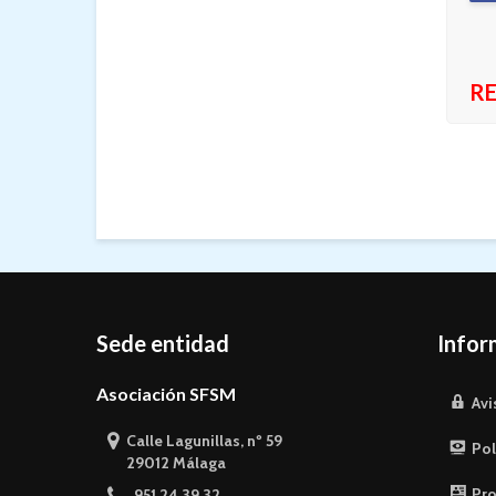
RE
Sede entidad
Infor
Asociación SFSM
Avi
Calle Lagunillas, nº 59
Pol
29012 Málaga
Pro
951 24 39 32