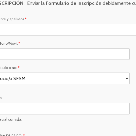
SCRIPCIÓN:
Enviar la
Formulario de inscripción
debidamente cu
re y apellidos
*
efono/Movil
*
iado o no:
*
s:
ecial comida:
MA DE PAGO:
*