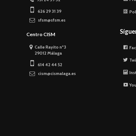
626 29 31 39
Pol
sfsm@sfsm.es
Sígu
Centro CISM
Calle Rayito nº3
Fa
29012 Málaga
Twi
614 42 44 52
Ins
cism@cismalaga.es
Yo