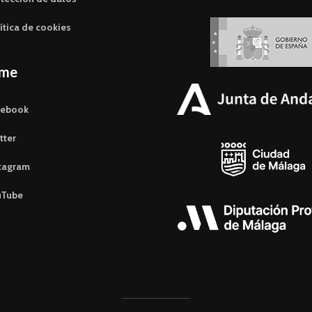
ítica de cookies
eme
cebook
tter
tagram
uTube