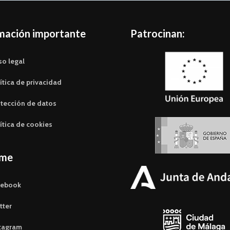
mación importante
Patrocinan:
so legal
ítica de privacidad
tección de datos
ítica de cookies
eme
cebook
tter
tagram