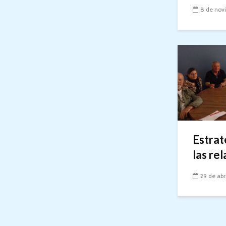
8 de nov
Estrat
las rel
29 de abr