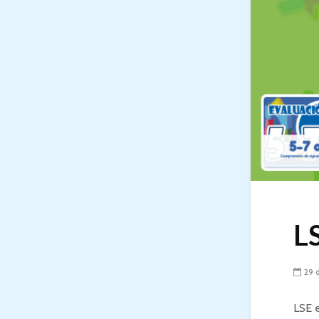
LS
29 
LSE e