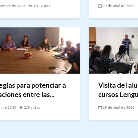
iembre de 2023
370 vistas
29 de abril de 2023
egias para potenciar a
Visita del al
aciones entre las...
cursos Lengua
il de 2023
229 vistas
29 de abril de 2023