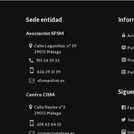
Sede entidad
Infor
Asociación SFSM
Avi
Calle Lagunillas, nº 59
Pol
29012 Málaga
Pro
951 24 39 32
626 29 31 39
Pol
sfsm@sfsm.es
Sígu
Centro CISM
Calle Rayito nº3
Fa
29012 Málaga
Twi
614 42 44 52
Ins
cism@cismalaga.es