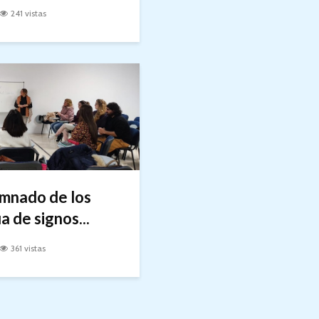
241 vistas
umnado de los
 de signos...
361 vistas