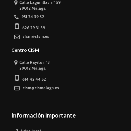
Calle Lagunillas, nº 59
29012 Málaga
951 24 39 32
626 29 31 39
sfsm@sfsm.es
Centro CISM
Calle Rayito nº3
29012 Málaga
614 42 44 52
cism@cismalaga.es
Información importante