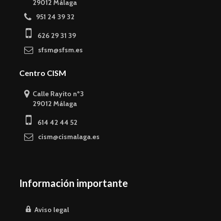
29012 Málaga
951 24 39 32
626 29 31 39
sfsm@sfsm.es
Centro CISM
Calle Rayito nº3
29012 Málaga
614 42 44 52
cism@cismalaga.es
Información importante
Aviso legal