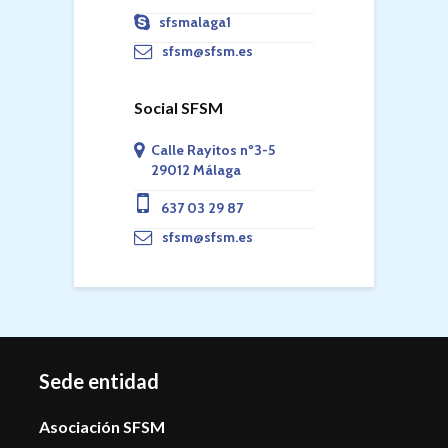
sfsmalaga1
sfsm@sfsm.es
Social SFSM
Calle Rayitos nº3-5
29012 Málaga
637 03 29 87
sfsm@sfsm.es
Sede entidad
Asociación SFSM