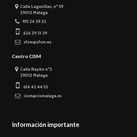
Calle Lagunillas, nº 59
29012 Málaga
951 24 39 32
626 29 31 39
sfsm@sfsm.es
Centro CISM
Calle Rayito nº3
29012 Málaga
614 42 44 52
cism@cismalaga.es
Información importante