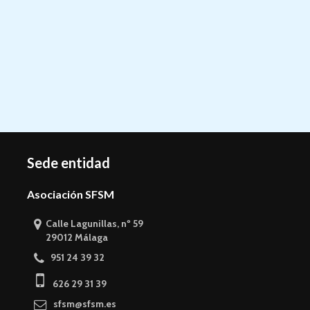
Sede entidad
Asociación SFSM
Calle Lagunillas, nº 59
29012 Málaga
951 24 39 32
626 29 31 39
sfsm@sfsm.es