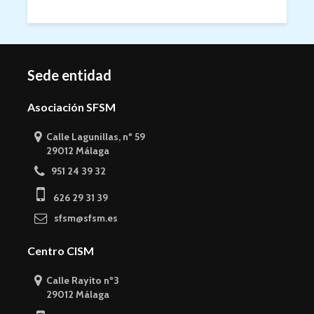
Sede entidad
Asociación SFSM
Calle Lagunillas, nº 59
29012 Málaga
951 24 39 32
626 29 31 39
sfsm@sfsm.es
Centro CISM
Calle Rayito nº3
29012 Málaga