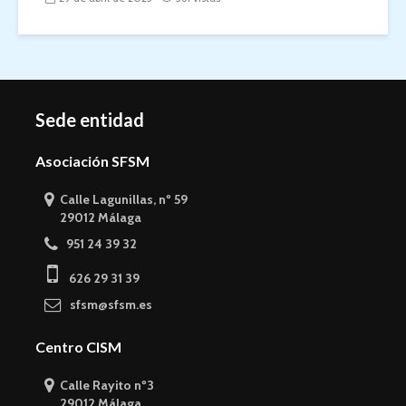
Sede entidad
Asociación SFSM
Calle Lagunillas, nº 59
29012 Málaga
951 24 39 32
626 29 31 39
sfsm@sfsm.es
Centro CISM
Calle Rayito nº3
29012 Málaga