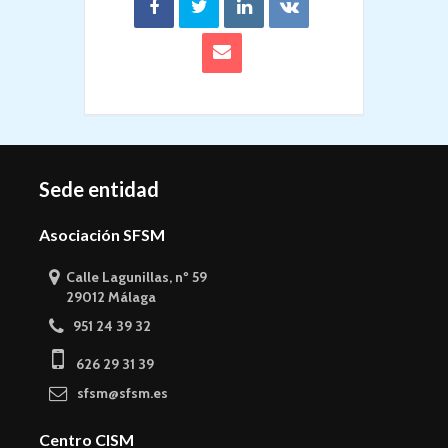
Sede entidad
Asociación SFSM
Calle Lagunillas, nº 59
29012 Málaga
951 24 39 32
626 29 31 39
sfsm@sfsm.es
Centro CISM