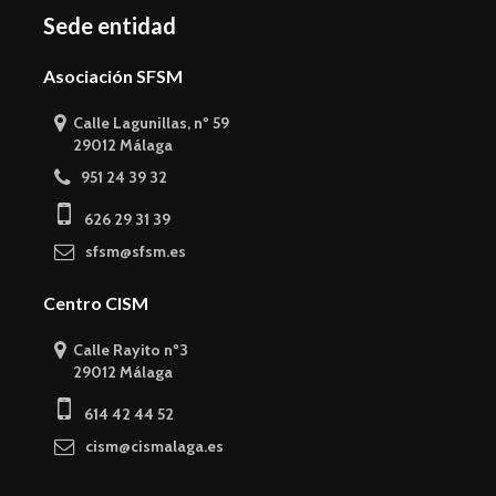
Sede entidad
Asociación SFSM
Calle Lagunillas, nº 59
29012 Málaga
951 24 39 32
626 29 31 39
sfsm@sfsm.es
Centro CISM
Calle Rayito nº3
29012 Málaga
614 42 44 52
cism@cismalaga.es