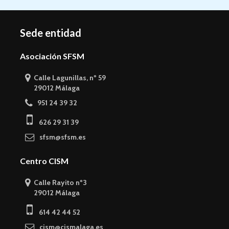
Sede entidad
Asociación SFSM
Calle Lagunillas, nº 59
29012 Málaga
951 24 39 32
626 29 31 39
sfsm@sfsm.es
Centro CISM
Calle Rayito nº3
29012 Málaga
614 42 44 52
cism@cismalaga.es