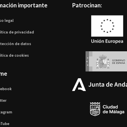
mación importante
Patrocinan:
so legal
ítica de privacidad
tección de datos
ítica de cookies
eme
cebook
tter
tagram
uTube