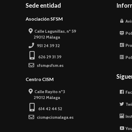
Sede entidad
Infor
Asociación SFSM
Avi
Calle Lagunillas, nº 59
Pol
29012 Málaga
Pro
951 24 39 32
626 29 31 39
Pol
sfsm@sfsm.es
Sígu
Centro CISM
Calle Rayito nº3
Fa
29012 Málaga
Twi
614 42 44 52
Ins
cism@cismalaga.es
Yo