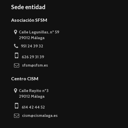
Sede entidad
Asociación SFSM
Calle Lagunillas, nº 59
29012 Málaga
951 24 39 32
626 29 31 39
sfsm@sfsm.es
Centro CISM
Calle Rayito nº3
29012 Málaga
614 42 44 52
cism@cismalaga.es