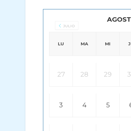
AGOST
JULIO
LU
MA
MI
27
28
29
3
4
5