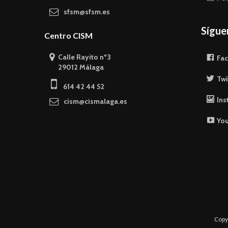
sfsm@sfsm.es
Sígu
Centro CISM
Calle Rayito nº3
Fa
29012 Málaga
Twi
614 42 44 52
Ins
cism@cismalaga.es
Yo
Copy