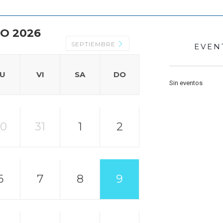
O 2026
SEPTIEMBRE
EVEN
JU
VI
SA
DO
Sin eventos
30
31
1
2
6
7
8
9