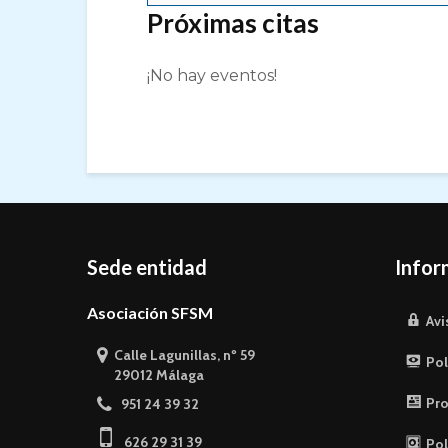
Próximas citas
¡No hay eventos!
Sede entidad
Infor
Asociación SFSM
Avi
Calle Lagunillas, nº 59
Pol
29012 Málaga
Pro
951 24 39 32
626 29 31 39
Pol